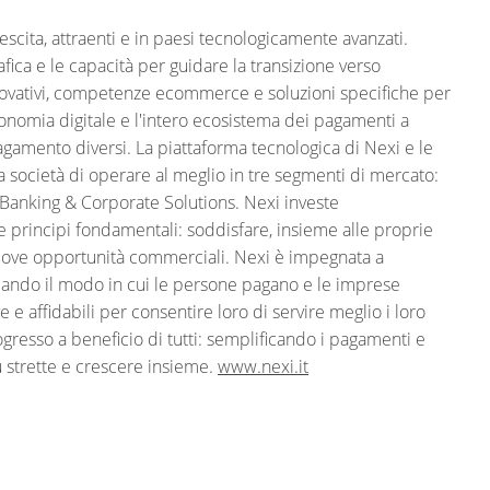
scita, attraenti e in paesi tecnologicamente avanzati.
afica e le capacità per guidare la transizione verso
nnovativi, competenze ecommerce e soluzioni specifiche per
economia digitale e l'intero ecosistema dei pagamenti a
agamento diversi. La piattaforma tecnologica di Nexi e le
a società di operare al meglio in tre segmenti di mercato:
 Banking & Corporate Solutions. Nexi investe
 principi fondamentali: soddisfare, insieme alle proprie
 nuove opportunità commerciali. Nexi è impegnata a
rmando il modo in cui le persone pagano e le imprese
e e affidabili per consentire loro di servire meglio i loro
ogresso a beneficio di tutti: semplificando i pagamenti e
ù strette e crescere insieme.
www.nexi.it