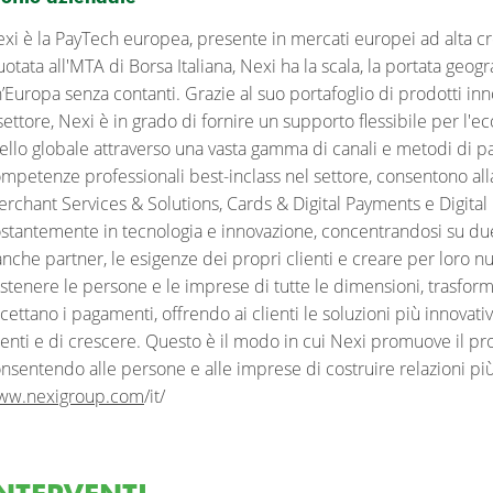
xi è la PayTech europea, presente in mercati europei ad alta cre
otata all'MTA di Borsa Italiana, Nexi ha la scala, la portata geogr
’Europa senza contanti. Grazie al suo portafoglio di prodotti i
 settore, Nexi è in grado di fornire un supporto flessibile per l'
vello globale attraverso una vasta gamma di canali e metodi di p
mpetenze professionali best-inclass nel settore, consentono all
rchant Services & Solutions, Cards & Digital Payments e Digital
stantemente in tecnologia e innovazione, concentrandosi su due
nche partner, le esigenze dei propri clienti e creare per loro
stenere le persone e le imprese di tutte le dimensioni, trasfo
cettano i pagamenti, offrendo ai clienti le soluzioni più innovativ
ienti e di crescere. Questo è il modo in cui Nexi promuove il pr
nsentendo alle persone e alle imprese di costruire relazioni pi
ww.nexigroup.com
/it/