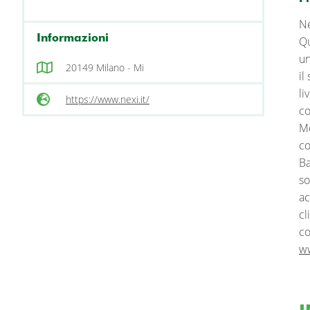
Ne
Informazioni
Qu
un
20149 Milano - Mi
il
li
https://www.nexi.it/
co
Me
co
Ba
so
ac
cl
co
w