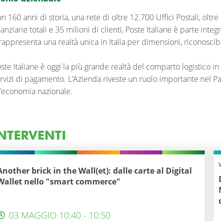
n 160 anni di storia, una rete di oltre 12.700 Uffici Postali, oltr
nanziarie totali e 35 milioni di clienti, Poste Italiane è parte in
rappresenta una realtà unica in Italia per dimensioni, riconoscibil
ste Italiane è oggi la più grande realtà del comparto logistico in I
rvizi di pagamento. L’Azienda riveste un ruolo importante nel Pae
l’economia nazionale.
NTERVENTI
Another brick in the Wall(et): dalle carte al Digital
Wallet nello "smart commerce"
03 MAGGIO 10:40 - 10:50