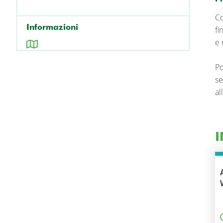
Co
Informazioni
fi
e 
Po
se
al
I