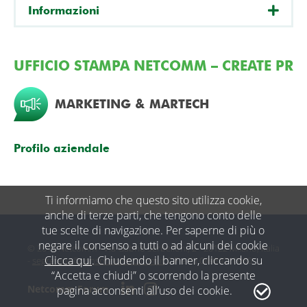
Informazioni
UFFICIO STAMPA NETCOMM – CREATE PR
MARKETING & MARTECH
Profilo aziendale
Ti informiamo che questo sito utilizza cookie,
anche di terze parti, che tengono conto delle
tue scelte di navigazione. Per saperne di più o
negare il consenso a tutti o ad alcuni dei cookie
© 2019 Netcomm - Via Gabrio Serbelloni, 2 - 20122 Milano, Italia
Clicca qui
. Chiudendo il banner, cliccando su
-
segreteria@consorzionetcomm.it
C.F e P.I 04989210960
“Accetta e chiudi” o scorrendo la presente
Netcomm Forum
pagina acconsenti all’uso dei cookie.