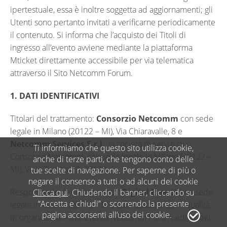
ipertestuale, essa è inoltre soggetta ad aggiornamenti; gli
Utenti sono pertanto invitati a verificarne periodicamente
il contenuto. Si informa che l’acquisto dei Titoli di
ingresso all’evento avviene mediante la piattaforma
Mticket direttamente accessibile per via telematica
attraverso il Sito Netcomm Forum.
1. DATI IDENTIFICATIVI
Titolari del trattamento:
Consorzio Netcomm
con sede
legale in Milano (20122 – MI), Via Chiaravalle, 8 e
Netcomm Services S.r.l.
, la società di servizi di
Ti informiamo che questo sito utilizza cookie,
Consorzio Netcomm, con sede legale in Milano (20122 –
anche di terze parti, che tengono conto delle
MI), Viale Tunisia 29, 20124.
tue scelte di navigazione. Per saperne di più o
negare il consenso a tutti o ad alcuni dei cookie
Responsabile del Trattamento:
Digital Events
con sede
Clicca qui
. Chiudendo il banner, cliccando su
“Accetta e chiudi” o scorrendo la presente
legale in Milano (20143 – MI), viale Cassala, 36, in qualità
pagina acconsenti all’uso dei cookie.
di organizzatore dell’Evento Netcomm Forum, editor del