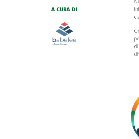
Ne
in
A CURA DI
ci
Gr
pe
di
di