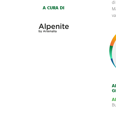
di
A CURA DI
Ma
va
A
G
A
Bu