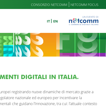
CONSORZIO NETCOMM
NETCOMM FOCUS
UN EVENTO DI
IT
EN
ENTI DIGITALI IN ITALIA.
i europei registrando nuove dinamiche di mercato grazie a
l regolatore nazionale ed europeo per incentivare la
entali che guidano l’innovazione, tra cui: l’attuale contesto