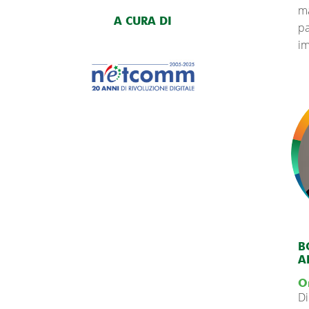
ma
A CURA DI
pa
im
B
A
O
Di