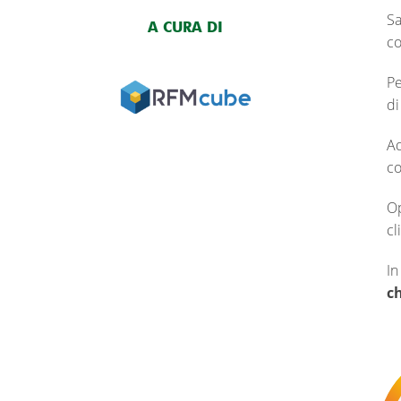
Sa
A CURA DI
co
Pe
di
Ad
co
Op
cl
In
ch