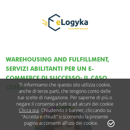
WAREHOUSING AND FULFILLMENT,
SERVIZI ABILITANTI PER UN E-
COMMERCE DI SUCCESSO: IL CASO
Ti informiamo che questo sito utilizza cookie,
CERES.
anche di terze parti, che tengono conto delle
tue scelte di navigazione. Per saperne di più o
negare il consenso a tutti o ad alcuni dei cookie
Clicca qui
. Chiudendo il banner, cliccando su
“Accetta e chiudi” o scorrendo la presente
pagina acconsenti all’uso dei cookie.