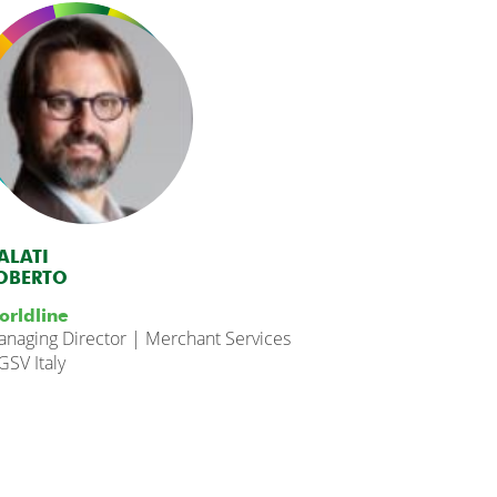
ALATI
OBERTO
orldline
naging Director | Merchant Services
GSV Italy