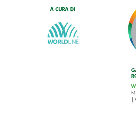
A CURA DI
G
R
W
Ma
| 