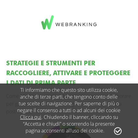
STRATEGIE E STRUMENTI PER
RACCOGLIERE, ATTIVARE E PROTEGGERE
I DATI DI PRIMA PARTE
Ti informiamo che questo sito utilizza cookie,
Come Media, Creatività e Tecnologia possono collaborare
anche di terze parti, che tengono conto delle
tue scelte di navigazione. Per saperne di più o
per garantire performance degli ecommerce nell'era
negare il consenso a tutti o ad alcuni dei cookie
post cookie
Clicca qui
. Chiudendo il banner, cliccando su
“Accetta e chiudi” o scorrendo la presente
pagina acconsenti all’uso dei cookie.