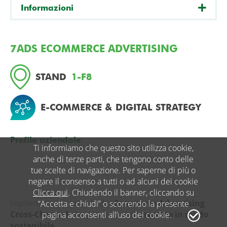
Informazioni
7ADS ECOMMERCE ADVERTISING
STAND
1-F8
E-COMMERCE & DIGITAL STRATEGY
Profilo aziendale
Ti informiamo che questo sito utilizza cookie,
anche di terze parti, che tengono conto delle
tue scelte di navigazione. Per saperne di più o
negare il consenso a tutti o ad alcuni dei cookie
Clicca qui
. Chiudendo il banner, cliccando su
Implementiamo progetti di
eCommerce Advertising
“Accetta e chiudi” o scorrendo la presente
Cross-Channel
che permettono di
crescere in modo
pagina acconsenti all’uso dei cookie.
sostenibile
.