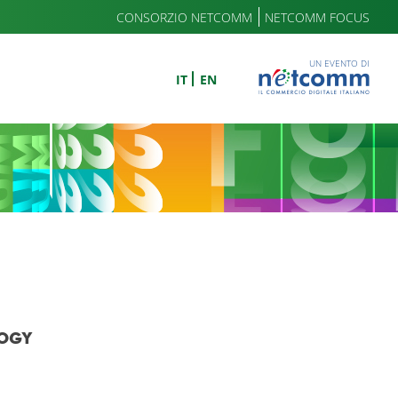
CONSORZIO NETCOMM
NETCOMM FOCUS
UN EVENTO DI
IT
EN
OGY