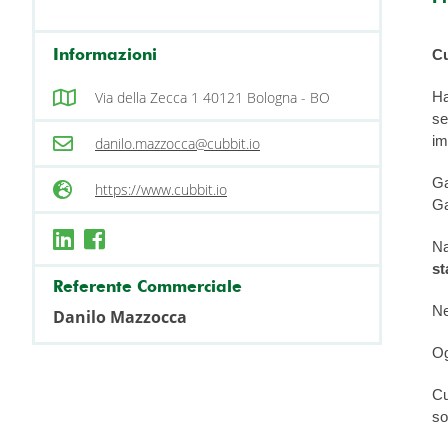
Informazioni
Cu
Via della Zecca 1 40121 Bologna - BO
Ha
se
im
danilo.mazzocca@cubbit.io
Ga
https://www.cubbit.io
Ga
Na
st
Referente Commerciale
Ne
Danilo Mazzocca
Og
Cu
so