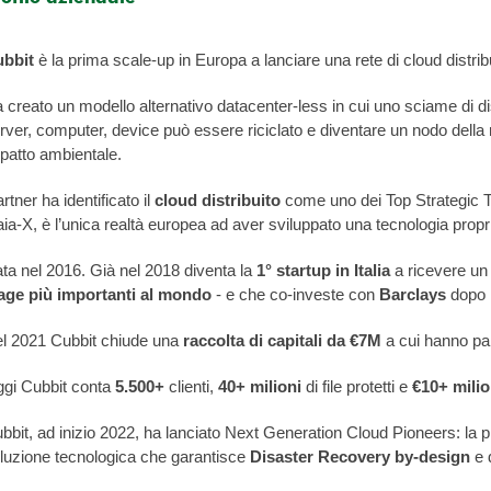
bbit
 è la prima scale-up in Europa a lanciare una rete di cloud distri
 creato un modello alternativo datacenter-less in cui uno sciame di dis
rver, computer, device può essere riciclato e diventare un nodo della 
patto ambientale.
rtner ha identificato il 
cloud distribuito
 come uno dei Top Strategic 
ia-X, è l’unica realtà europea ad aver sviluppato una tecnologia propri
ta nel 2016. Già nel 2018 diventa la 
1° startup in Italia
 a ricevere un
age più importanti al mondo
 - e che co-investe con 
Barclays 
dopo 
l 2021 Cubbit chiude una 
raccolta di capitali da €7M
 a cui hanno par
gi Cubbit conta 
5.500+
 clienti, 
40+ milioni
 di file protetti e 
€10+ milio
bbit, ad inizio 2022, ha lanciato Next Generation Cloud Pioneers: la pri
luzione tecnologica che garantisce 
Disaster Recovery by-design
 e 