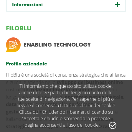
Informazioni
FILOBLU
ENABLING TECHNOLOGY
Profilo aziendale
FiloBlu è una società di consulenza strategica che affianca
e guida le aziende nello
sviluppo del business online
Ti informiamo che questo sito utilizza cookie,
costruendo
relazioni brand/consumer
uniche e di
anche di terze parti, che tengono conto delle
lungo periodo attraverso un
approccio nativo digitale
,
tue scelte di navigazione. Per saperne di più o
data-driven
,
orientato alle performance
e a una
negare il consenso a tutti o ad alcuni dei cookie
gestione sostenibile della crescita
. Un ecosistema
Clicca qui
. Chiudendo il banner, cliccando su
“Accetta e chiudi” o scorrendo la presente
italiano dalla visione internazionale, dove
expertise
pagina acconsenti all’uso dei cookie.
strategica
,
tecnologica
e
capacità organizzativa