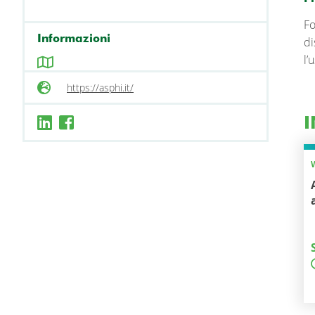
Fo
Informazioni
di
l’
https://asphi.it/
I