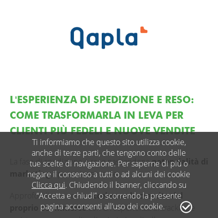
L'ESPERIENZA DI SPEDIZIONE E RESO:
COME TRASFORMARLA IN LEVA PER
CLIENTI PIÙ FEDELI E NUOVE VENDITE
Ti informiamo che questo sito utilizza cookie,
anche di terze parti, che tengono conto delle
La fase di spedizione e reso nascondono
potenzialità di
tue scelte di navigazione. Per saperne di più o
marketing
, spesso inespresse.
negare il consenso a tutti o ad alcuni dei cookie
Clicca qui
. Chiudendo il banner, cliccando su
Approfondiamo come
accelerare la crescita del
“Accetta e chiudi” o scorrendo la presente
pagina acconsenti all’uso dei cookie.
proprio eCommerce
con un'esperienza di tracking e